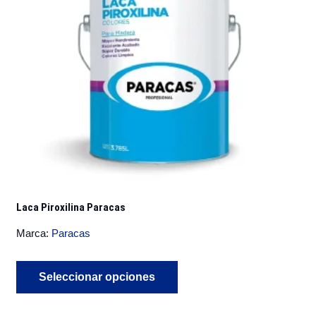
elegir
en
la
página
de
producto
Laca Piroxilina Paracas
Marca:
Paracas
Este
Seleccionar opciones
producto
tiene
múltiples