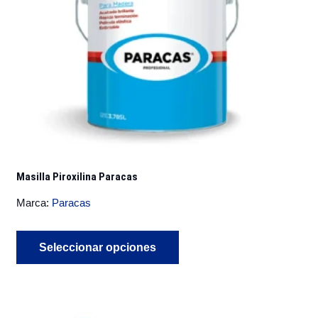
la
página
de
producto
Masilla Piroxilina Paracas
Marca:
Paracas
Este
Seleccionar opciones
producto
tiene
múltiples
variantes.