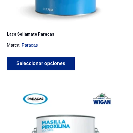
Laca Sellamate Paracas
Marca:
Paracas
Este
Seleccionar opciones
producto
tiene
múltiples
variantes.
Las
opciones
se
pueden
elegir
en