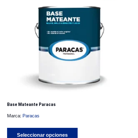
se
pueden
elegir
en
la
página
de
producto
Base Mateante Paracas
Marca:
Paracas
Este
Seleccionar opciones
producto