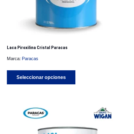
producto
Laca Piroxilina Cristal Paracas
Marca:
Paracas
Este
Seleccionar opciones
producto
tiene
múltiples
variantes.
Las
opciones
se
pueden