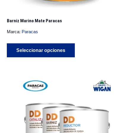
Barniz Marino Mate Paracas
Marca:
Paracas
Este
Seleccionar opciones
producto
tiene
múltiples
variantes.
Las
opciones
se
pueden
elegir
en
la
página