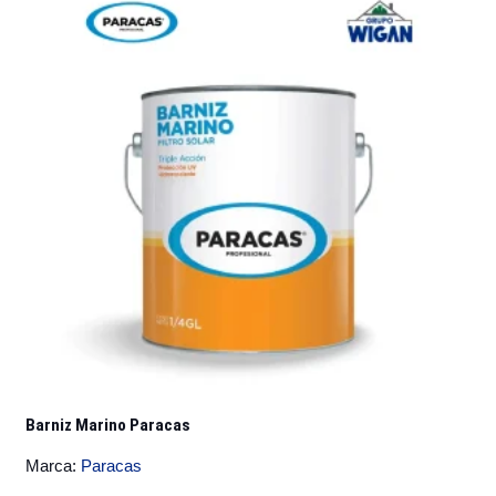
Las
opciones
se
pueden
elegir
en
la
página
de
producto
Barniz Marino Paracas
Marca:
Paracas