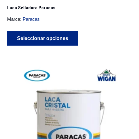
Laca Selladora Paracas
Marca:
Paracas
Este
Seleccionar opciones
producto
tiene
múltiples
variantes.
Las
opciones
se
pueden
elegir
en
la
página
de