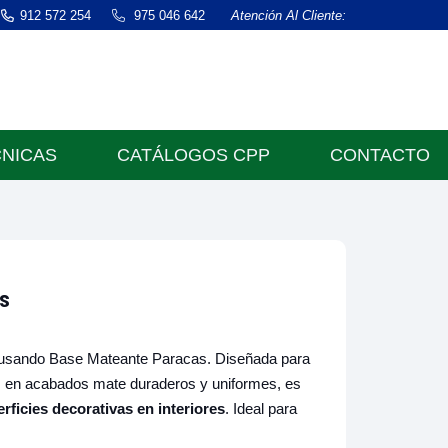
912 572 254
975 046 642
Atención Al Cliente:
CNICAS
CATÁLOGOS CPP
CONTACTO
s
a usando Base Mateante Paracas. Diseñada para
es en acabados mate duraderos y uniformes, es
rficies decorativas en interiores
. Ideal para