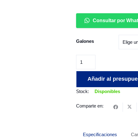
Consultar por Wha
Galones
Base
Mateante
Paracas
Añadir al presupue
cantidad
Stock:
Disponibles
Comparte en:
Especificaciones
Car