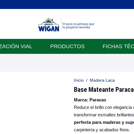
ZACIÓN VIAL
PRODUCTOS
FICHAS TÉ
Inicio
/
Madera Laca
Base Mateante Paraca
Marca:
Paracas
Reduce el brillo con eleganci
transformar esmaltes brillant
perfecta para maderas y supe
carpintería y acabados finos.