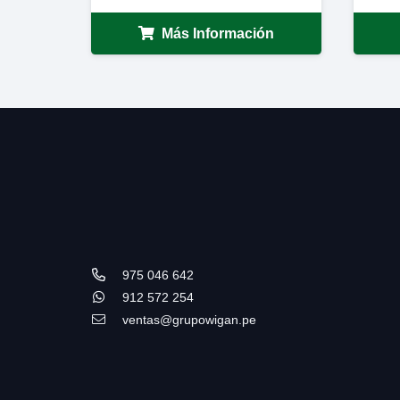
Más Información
975 046 642
912 572 254
ventas@grupowigan.pe