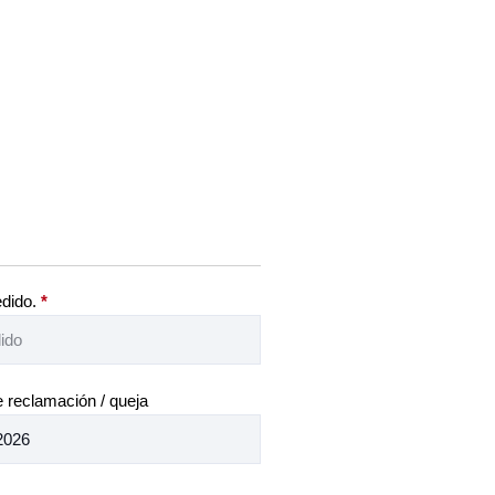
edido.
*
 reclamación / queja