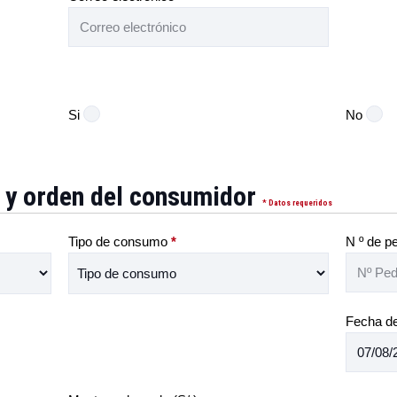
Si
No
o y orden del consumidor
* Datos requeridos
Tipo de consumo
*
N º de p
Fecha de