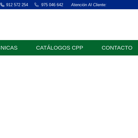
912 572 254
975 046 642
Atención Al Cliente:
CNICAS
CATÁLOGOS CPP
CONTACTO