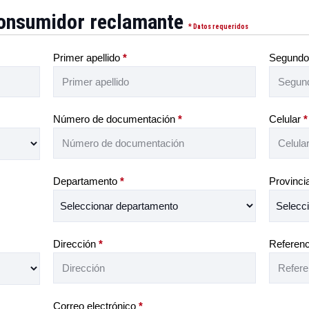
 consumidor reclamante
* Datos requeridos
Primer apellido
*
Segundo 
Número de documentación
*
Celular
*
Departamento
*
Provinc
Dirección
*
Referenc
Correo electrónico
*