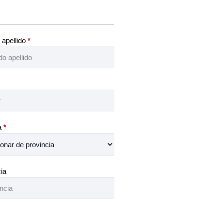
apellido
*
ia
*
ia