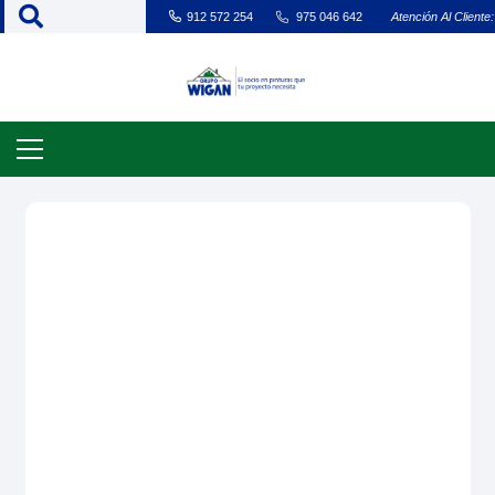
912 572 254
975 046 642
Atención Al Cliente: