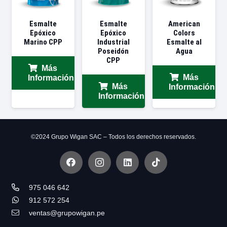
Esmalte
Esmalte
American
Epóxico
Epóxico
Colors
Marino CPP
Industrial
Esmalte al
Poseidón
Agua
CPP
Más
Más
Información
Más
Información
Información
©2024 Grupo Wigan SAC – Todos los derechos reservados.
975 046 642
912 572 254
ventas@grupowigan.pe