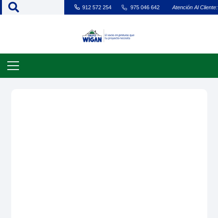
912 572 254
975 046 642
Atención Al Cliente: