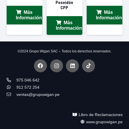
Poseidón
CPP
Más
Más
Información
Información
Más
Información
©2024 Grupo Wigan SAC – Todos los derechos reservados.
975 046 642
912 572 254
ventas@grupowigan.pe
Libro de Reclamaciones
www.grupowigan.pe