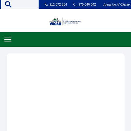
912 572 254
975 046 642
Atención Al Cliente: