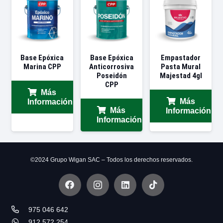
Base Epóxica
Base Epóxica
Empastador
Marina CPP
Anticorrosiva
Pasta Mural
Poseidón
Majestad 4gl
CPP
Más
Más
Información
Más
Información
Información
©2024 Grupo Wigan SAC – Todos los derechos reservados.
975 046 642
912 572 254