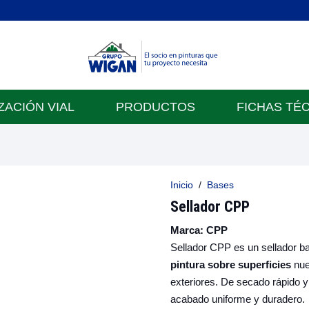
ZACIÓN VIAL
PRODUCTOS
FICHAS TÉ
Inicio
/
Bases
Sellador CPP
Marca:
CPP
Sellador CPP es un sellador b
pintura sobre superficies
nuev
exteriores. De secado rápido y 
acabado uniforme y duradero.