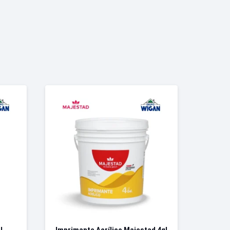
l
Imprimante Acrílico Majestad 4gl