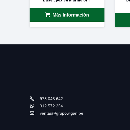
Más Información
975 046 642
912 572 254
ventas@grupowigan.pe