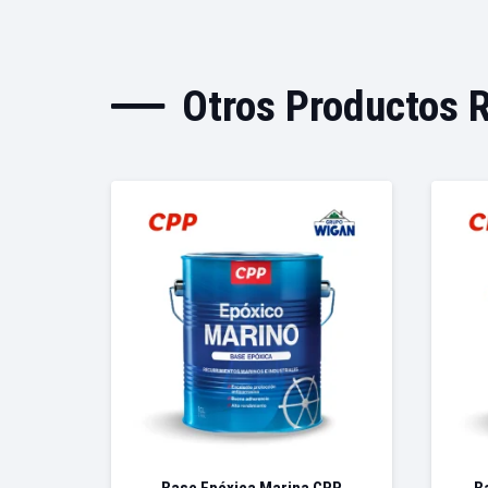
Otros Productos 
Base Epóxica Marina CPP
B