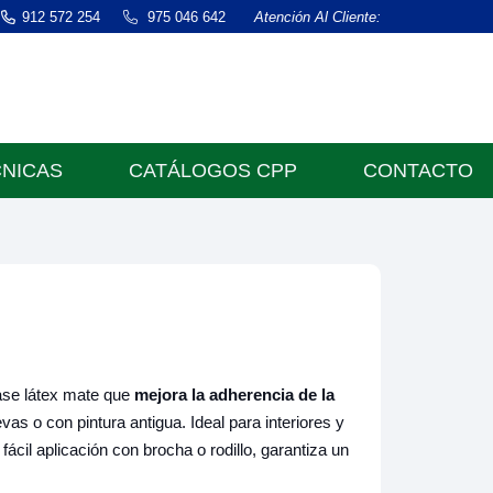
912 572 254
975 046 642
Atención Al Cliente:
CNICAS
CATÁLOGOS CPP
CONTACTO
ase látex mate que
mejora la adherencia de la
as o con pintura antigua. Ideal para interiores y
fácil aplicación con brocha o rodillo, garantiza un