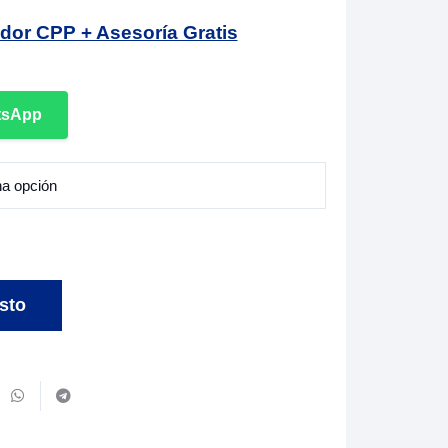
ador CPP + Asesoría Gratis
tsApp
sto