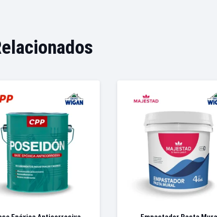
Relacionados
ase Epóxica Anticorrosiva
Empastador Pasta Mura